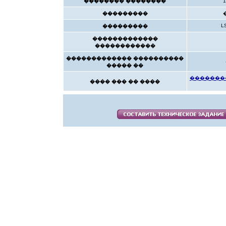
�������� ��������
���������
L
���������
�������������
������������
������������� ����������
����� ��
��������
���� ��� �� ����