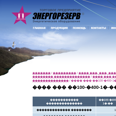
/
/
�������
���������
���� ���, ���, �
/
�������� ��������������
���� ��� �
/
���� ��� ��100-�400-1
��������������
���� ��� ��100-�400-1�-�
�����������
��100-�400
��������������
1�-��
������������� ��������